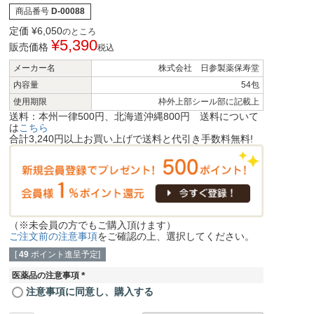
商品番号
D-00088
定価
¥
6,050
のところ
¥
5,390
販売価格
税込
メーカー名
株式会社 日参製薬保寿堂
内容量
54包
使用期限
枠外上部シール部に記載上
送料：本州一律500円、北海道沖縄800円 送料について
は
こちら
合計3,240円以上お買い上げで送料と代引き手数料無料!
（※未会員の方でもご購入頂けます）
ご注文前の注意事項
をご確認の上、選択してください。
[
49
ポイント進呈予定]
医薬品の注意事項
(
注意事項に同意し、購入する
必
須
)