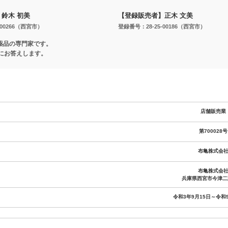
鈴木 初美
【登録販売者】正木 文美
-00266（西宮市）
登録番号：28-25-00186（西宮市）
薬品の専門家です。
にお答えします。
店舗販売業
第700028号
布亀株式会
布亀株式会
兵庫県西宮市今津二葉
令和3年9月15日～令和