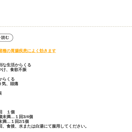
諸種の胃腸疾患によく効きます
則な生活からくる
やけ、食欲不振
からくる
き気、頭痛
振
回 １個
未満…１回3/4個
満…１回2/1個
回、食後、水または白湯にて服用してください。