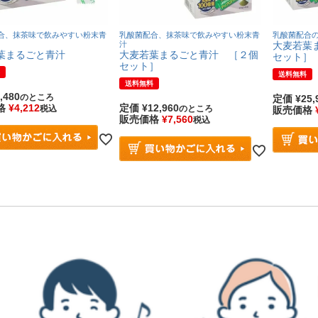
合、抹茶味で飲みやすい粉末青
乳酸菌配合、抹茶味で飲みやすい粉末青
乳酸菌配合
汁
大麦若葉
葉まるごと青汁
大麦若葉まるごと青汁 ［２個
セット］
セット］
送料無料
送料無料
,480
のところ
定価
¥
25,
格
¥
4,212
定価
¥
12,960
税込
のところ
販売価格
販売価格
¥
7,560
税込