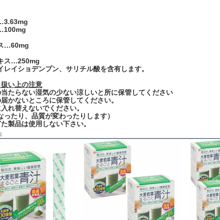
.63mg
100mg
…60mg
ス…250mg
イレイショデンプン、サリチル酸を含有します。
り扱い上の注意
の当たらない湿気の少ない涼しいと所に保管してください
の届かないところに保管してください。
に入れ替えないでください。
なったり、品質が変わったりします）
ぎた製品は使用しない下さい。
品