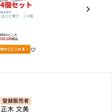
の粉末青汁
まるごと青汁 ［４個
920
のところ
¥
15,120
税込