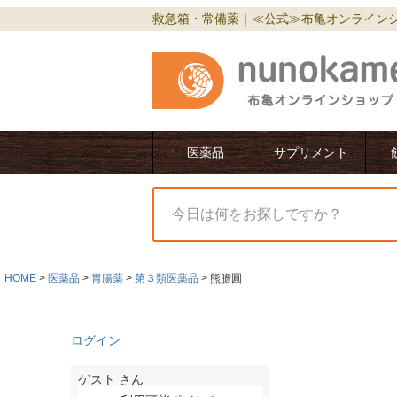
救急箱・常備薬｜≪公式≫布亀オンライン
医薬品
サプリメント
HOME
医薬品
胃腸薬
第３類医薬品
熊膽圓
ログイン
ゲスト
さん