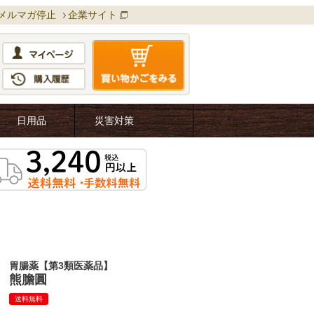
メルマガ停止
企業サイト
日用品
災害対策
胃腸薬【第3類医薬品】
熊膽圓
送料無料