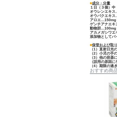
■
成分・分量
１日（３個）中
オウレンエキス…3
オウバクエキス…
アロエ…150mg
ゲンチアナエキス
動物胆…100mg
アカメガシワエキ
添加物としてバ
■
保管および取
（1）直射日光
（2）小児の手
（3）他の容器
（誤用の原因に
（4）期限の過
おすすめ商