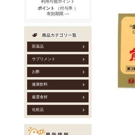
利用可能ポイント
ポイント
（付与率 ）
有効期限
医薬品
サプリメント
お酢
健康飲料
厳選食材
化粧品