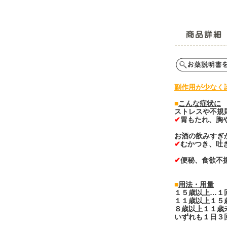
副作用が少なく
■
こんな症状に
ストレスや不規
✔
胃もたれ、胸
お酒の飲みすぎ
✔
むかつき、吐
✔
便秘、食欲不
■
用法・用量
１５歳以上…１
１１歳以上１５歳
８歳以上１１歳未
いずれも１日３