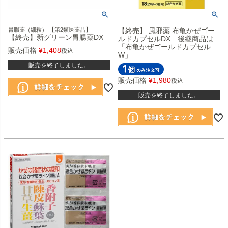
胃腸薬（細粒） 【第2類医薬品】
【終売】 風邪薬 布亀かぜゴー
【終売】新グリーン胃腸薬DX
ルドカプセルDX 後継商品は
「布亀かぜゴールドカプセル
販売価格
¥
1,408
税込
W」
販売を終了しました。
販売価格
¥
1,980
税込
販売を終了しました。