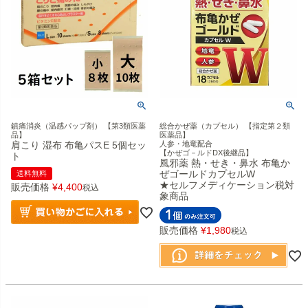
鎮痛消炎（温感パップ剤） 【第3類医薬
総合かぜ薬（カプセル） 【指定第２類
品】
医薬品】
肩こり 湿布 布亀パスE 5個セッ
人参・地竜配合
【かぜゴ－ルドDX後継品】
ト
風邪薬 熱・せき・鼻水 布亀か
ぜゴールドカプセルW
送料無料
★セルフメディケーション税対
販売価格
¥
4,400
税込
象商品
販売価格
¥
1,980
税込