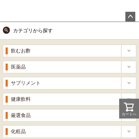
ペー
カテゴリから探す
ジト
ップ
へ
飲むお酢
補酵素のちから
医薬品
くろ酢
風邪薬
サプリメント
りんご酢
胃腸薬
ウコン
健康飲料
ざくろ酢
整腸薬
乳酸菌
梅酢
健康茶
カートへ
厳選食品
解熱鎮痛剤
ローヤルゼリー
漢方茶
せきどめ
もち麦・十六穀米
化粧品
牡蠣エキス
青汁・豆乳