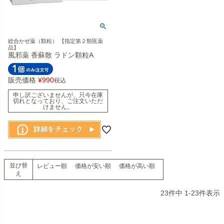
総合かぜ薬（顆粒） 【指定第２類医薬
品】
風邪薬 香蘇散 ラドン顆粒A
販売価格
¥
990
税込
申し訳ございませんが、只今在庫
切れとなっており、ご注文いただ
けません。
並び替
レビュー順
価格が安い順
価格が高い順
え
23
件中
1
-
23
件表示