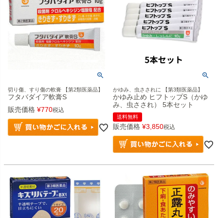
切り傷、すり傷の軟膏 【第2類医薬品】
かゆみ、虫さされに 【第3類医薬品】
フタバダイア軟膏S
かゆみ止め ヒフトップS（かゆ
み、虫さされ） 5本セット
販売価格
¥
770
税込
送料無料
販売価格
¥
3,850
税込