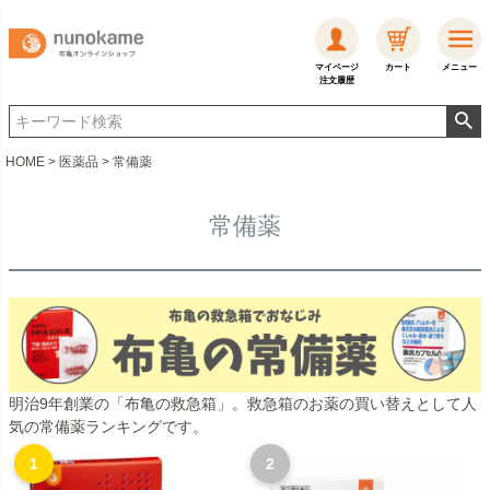
マイページ
カート
メニュー
注文履歴
HOME
医薬品
常備薬
常備薬
明治9年創業の「布亀の救急箱」。救急箱のお薬の買い替えとして人
気の常備薬ランキングです。