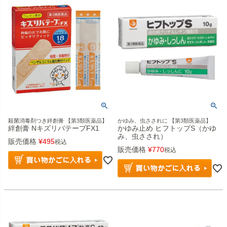
殺菌消毒剤つき絆創膏 【第3類医薬品】
かゆみ、虫さされに 【第3類医薬品】
絆創膏 NキズリバテープFX1
かゆみ止め ヒフトップS（かゆ
み、虫さされ）
販売価格
¥
495
税込
販売価格
¥
770
税込