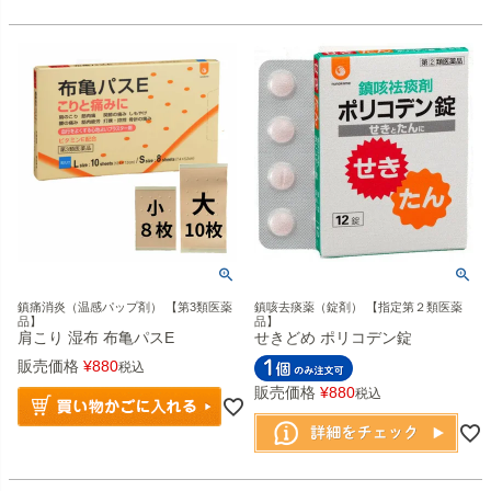
鎮痛消炎（温感パップ剤） 【第3類医薬
鎮咳去痰薬（錠剤） 【指定第２類医薬
品】
品】
肩こり 湿布 布亀パスE
せきどめ ポリコデン錠
販売価格
¥
880
税込
販売価格
¥
880
税込