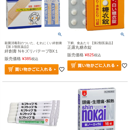
殺菌消毒剤のついた、むれにくい絆創膏
下痢、食あたり 【第2類医薬品】
【第３類医薬品】
正露丸糖衣錠
絆創膏 NキズリバテープBX１
販売価格
¥
825
税込
販売価格
¥
385
税込