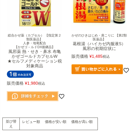
総合かぜ薬（カプセル） 【指定第２
かぜのひきはじめ・肩こりに 【第2類
類医薬品】
医薬品】
人参・地竜配合
葛根湯（ハイカゼ内服液S）
【かぜゴ－ルドDX後継品】
風邪の初期症状に
風邪薬 熱・せき・鼻水 布亀
かぜゴールドカプセルW
販売価格
¥
1,485
税込
★セルフメディケーション税
対象商品
販売価格
¥
1,980
税込
並び替
レビュー順
価格が安い順
価格が高い順
え