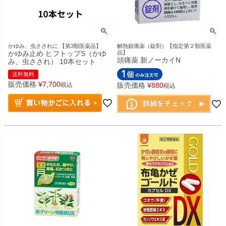
かゆみ、虫さされに 【第3類医薬品】
解熱鎮痛薬（錠剤）【指定第２類医薬
かゆみ止め ヒフトップS（かゆ
品】
頭痛薬 新ノーカイN
み、虫さされ） 10本セット
送料無料
販売価格
¥
7,700
税込
販売価格
¥
880
税込