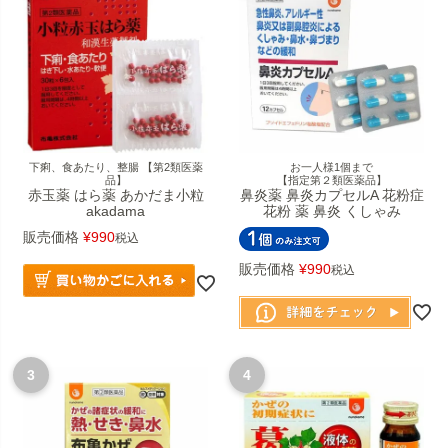
下痢、食あたり、整腸 【第2類医薬
お一人様1個まで
品】
【指定第２類医薬品】
赤玉薬 はら薬 あかだま小粒
鼻炎薬 鼻炎カプセルA 花粉症
akadama
花粉 薬 鼻炎 くしゃみ
販売価格
¥
990
税込
販売価格
¥
990
税込