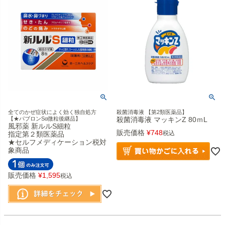
全てのかぜ症状によく効く独自処方
殺菌消毒液 【第2類医薬品】
【★パブロンSα微粒後継品】
殺菌消毒液 マッキンZ 80ｍL
風邪薬 新ルルS細粒
販売価格
¥
748
税込
指定第２類医薬品
★セルフメディケーション税対
象商品
販売価格
¥
1,595
税込