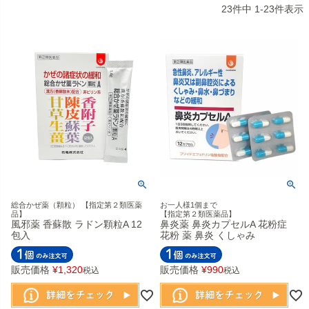
23
件中
1
-
23
件表示
総合かぜ薬（顆粒） 【指定第２類医薬
お一人様1個まで
品】
【指定第２類医薬品】
風邪薬 香蘇散 ラドン顆粒A 12
鼻炎薬 鼻炎カプセルA 花粉症
包入
花粉 薬 鼻炎 くしゃみ
販売価格
¥
1,320
販売価格
¥
990
税込
税込