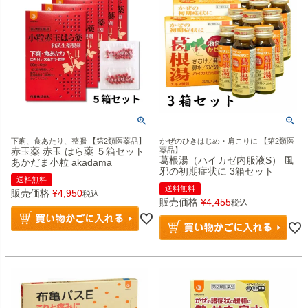
下痢、食あたり、整腸 【第2類医薬品】
かぜのひきはじめ・肩こりに 【第2類医
赤玉薬 赤玉 はら薬 ５箱セット
薬品】
葛根湯（ハイカゼ内服液S） 風
あかだま小粒 akadama
邪の初期症状に 3箱セット
送料無料
送料無料
販売価格
¥
4,950
税込
販売価格
¥
4,455
税込