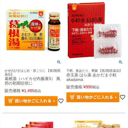
かぜのひきはじめ・肩こりに 【第2類医
下痢、食あたり、整腸 【第2類医薬品】
薬品】
赤玉薬 はら薬 あかだま小粒
葛根湯（ハイカゼ内服液S） 風
akadama
邪の初期症状に
販売価格
¥
990
税込
販売価格
¥
1,485
税込