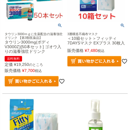
タウリン3000ｍｇに生薬配合の滋養強壮
3層構造不織布マスク
ドリンク 【第3類医薬品】
＜10箱セット＞フィッティ
タウリン3000mg(ボディ
7DAYSマスク EXプラス 30枚入
V3000Z)[50本セット] ゴオウ入
販売価格
¥
7,480
税込
りの滋養強壮ドリンク
送料無料
定価
¥
19,250
のところ
販売価格
¥
7,700
税込