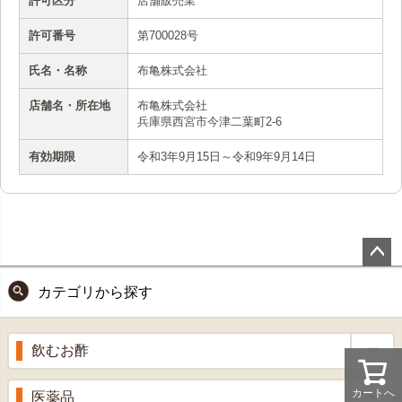
許可区分
店舗販売業
許可番号
第700028号
氏名・名称
布亀株式会社
店舗名・所在地
布亀株式会社
兵庫県西宮市今津二葉町2-6
有効期限
令和3年9月15日～令和9年9月14日
ペー
カテゴリから探す
ジト
ップ
へ
飲むお酢
補酵素のちから
カートへ
医薬品