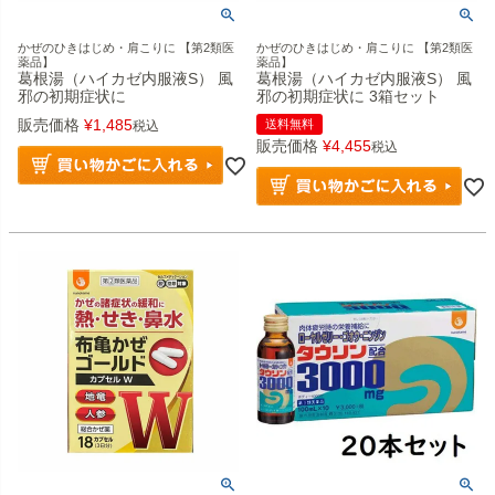
かぜのひきはじめ・肩こりに 【第2類医
かぜのひきはじめ・肩こりに 【第2類医
薬品】
薬品】
葛根湯（ハイカゼ内服液S） 風
葛根湯（ハイカゼ内服液S） 風
邪の初期症状に
邪の初期症状に 3箱セット
販売価格
¥
1,485
送料無料
税込
販売価格
¥
4,455
税込