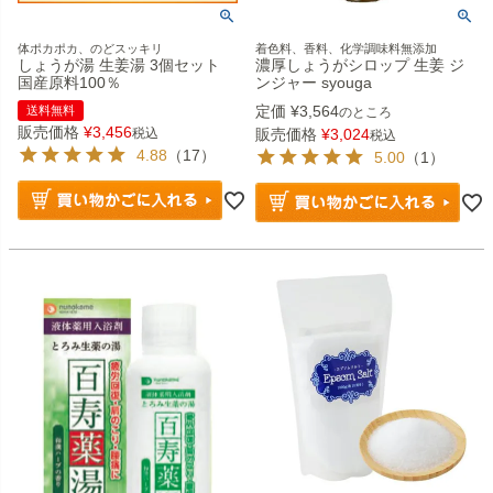
体ポカポカ、のどスッキリ
着色料、香料、化学調味料無添加
しょうが湯 生姜湯 3個セット
濃厚しょうがシロップ 生姜 ジ
国産原料100％
ンジャー syouga
定価
¥
3,564
送料無料
のところ
販売価格
¥
3,456
税込
販売価格
¥
3,024
税込
4.88
（17）
5.00
（1）