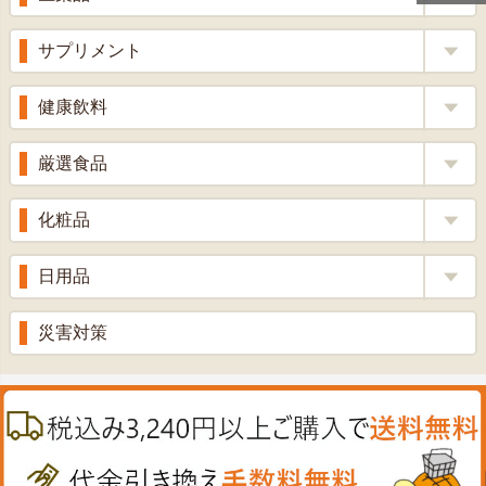
くろ酢
風邪薬
サプリメント
りんご酢
胃腸薬
ウコン
健康飲料
ざくろ酢
整腸薬
乳酸菌
梅酢
健康茶
厳選食品
解熱鎮痛剤
ローヤルゼリー
漢方茶
せきどめ
もち麦・十六穀米
化粧品
牡蠣エキス
青汁・豆乳
ビタミン剤
生姜
プロポリス
美容品
日用品
甘酒
滋養強壮
丼の素
黒にんにく
スキンクリーム＆美容パック
健康ドリンク
入浴剤
消炎鎮痛剤
災害対策
のど飴
プラセンタ
ウオッシュ＆ソープ
ヘアケア
肌・皮膚のお薬
うどん・そば
肝油
カイロその他
絆創膏
喜多方ラーメン
鉄
うがい薬
カレー・シチュー
ノコギリヤシ