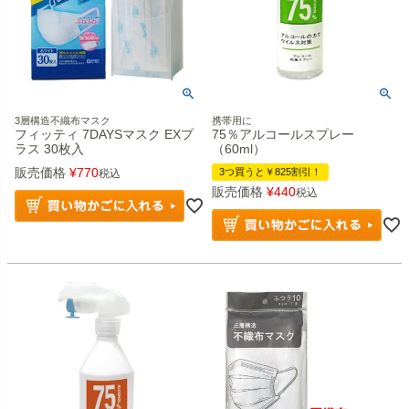
3層構造不織布マスク
携帯用に
フィッティ 7DAYSマスク EXプ
75％アルコールスプレー
ラス 30枚入
（60ml）
販売価格
¥
770
3つ買うと￥825割引！
税込
販売価格
¥
440
税込