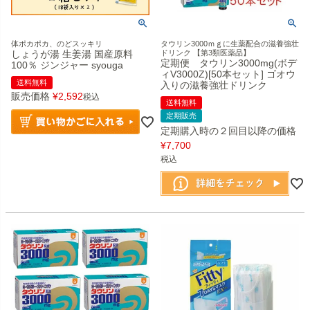
体ポカポカ、のどスッキリ
タウリン3000ｍｇに生薬配合の滋養強壮
しょうが湯 生姜湯 国産原料
ドリンク 【第3類医薬品】
定期便 タウリン3000mg(ボデ
100％ ジンジャー syouga
ィV3000Z)[50本セット] ゴオウ
送料無料
入りの滋養強壮ドリンク
販売価格
¥
2,592
税込
送料無料
定期販売
定期購入時の２回目以降の価格
¥
7,700
税込