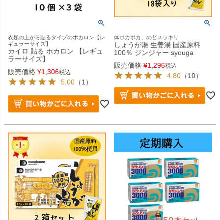
衣類の上から貼るタイプのホカロン【レ
体ポカポカ、のどスッキリ
ギュラーサイズ】
しょうが湯 生姜湯 国産原料
カイロ 貼る ホカロン 【レギュ
100％ ジンジャー syouga
ラーサイズ】
販売価格
¥
1,296
税込
販売価格
¥
1,306
税込
4.80
（10）
5.00
（1）