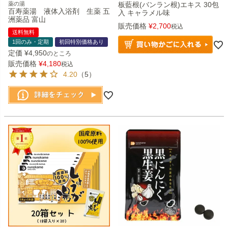
薬の湯
板藍根(バンラン根)エキス 30包
百寿薬湯 液体入浴剤 生薬 五
入 キャラメル味
洲薬品 富山
販売価格
¥
2,700
税込
送料無料
1回のみ・定期
初回特別価格あり
定価
¥
4,950
のところ
販売価格
¥
4,180
税込
4.20
（5）