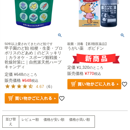
50年以上愛されてきたのど飴です
殺菌・消毒 【第3類医薬品】
甲子園のど飴 桔梗・生姜・プロ
うがい薬 ポピドン
ポリスのどあめ｜のどスッキリ
｜カラオケ・スポーツ観戦後・
乾燥対策に｜自然派天然ハーブ
キャンディ
定価
¥
1,320
のところ
販売価格
¥
770
税込
定価
¥
648
のところ
販売価格
¥
648
税込
4.67
（6）
並び替
レビュー順
価格が安い順
価格が高い順
え