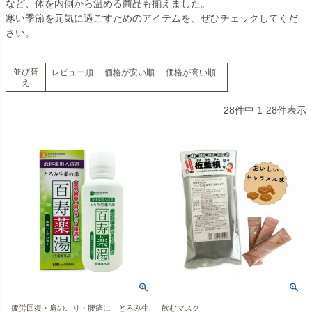
など、体を内側から温める商品も揃えました。
寒い季節を元気に過ごすためのアイテムを、ぜひチェックしてくだ
さい。
並び替
レビュー順
価格が安い順
価格が高い順
え
28
件中
1
-
28
件表示
疲労回復・肩のこり・腰痛に とろみ生
飲むマスク