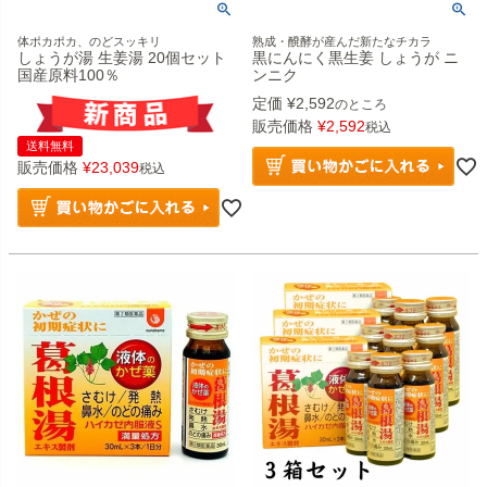
体ポカポカ、のどスッキリ
熟成・醗酵が産んだ新たなチカラ
しょうが湯 生姜湯 20個セット
黒にんにく黒生姜 しょうが ニ
国産原料100％
ンニク
定価
¥
2,592
のところ
販売価格
¥
2,592
税込
送料無料
販売価格
¥
23,039
税込