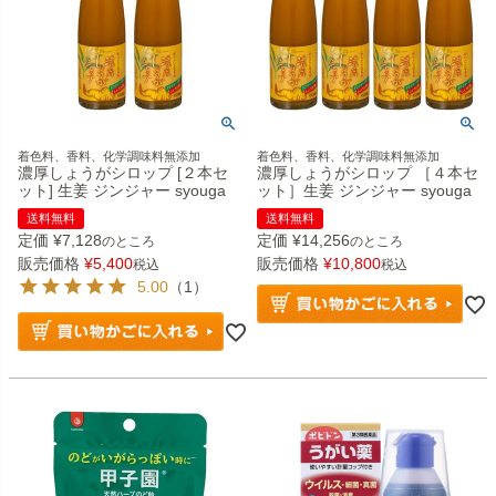
着色料、香料、化学調味料無添加
着色料、香料、化学調味料無添加
濃厚しょうがシロップ [２本セ
濃厚しょうがシロップ ［４本セ
ット] 生姜 ジンジャー syouga
ット］生姜 ジンジャー syouga
送料無料
送料無料
定価
¥
7,128
定価
¥
14,256
のところ
のところ
販売価格
¥
5,400
販売価格
¥
10,800
税込
税込
5.00
（1）