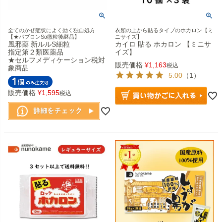
全てのかぜ症状によく効く独自処方
衣類の上から貼るタイプのホカロン【ミ
【★パブロンSα微粒後継品】
ニサイズ】
風邪薬 新ルルS細粒
カイロ 貼る ホカロン 【ミニサ
指定第２類医薬品
イズ】
★セルフメディケーション税対
販売価格
¥
1,163
税込
象商品
5.00
（1）
販売価格
¥
1,595
税込