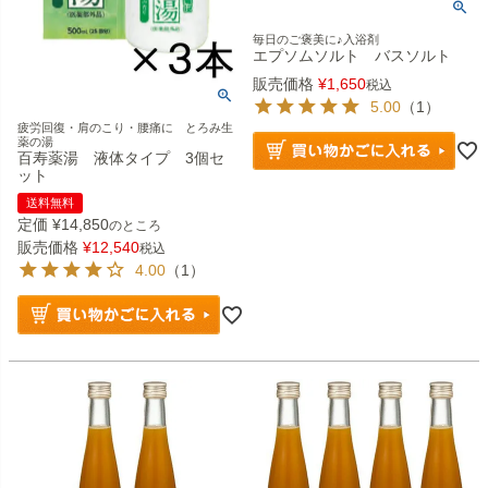
毎日のご褒美に♪入浴剤
エプソムソルト バスソルト
販売価格
¥
1,650
税込
5.00
（1）
疲労回復・肩のこり・腰痛に とろみ生
薬の湯
百寿薬湯 液体タイプ 3個セ
ット
送料無料
定価
¥
14,850
のところ
販売価格
¥
12,540
税込
4.00
（1）