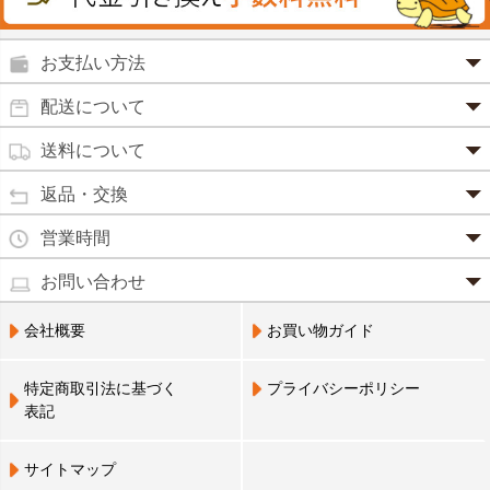
殺菌消毒液
グルコサミン
鼻炎薬
お支払い方法
田七人参
便秘薬
クレジットカード(1 回払いのみ)
配送について
イチョウ葉
SSL 認証で暗号化処理していますので、 安心して
のりもの酔い
商品は日本郵便にて発送致します。
ご利用いただけます。
送料について
カルシウム
通常
2～4営業日以内に発送
致します。 メーカー取り寄せ商
強心剤
クロレラ
品、土日祝日、年末年始、弊社の休業日をはさむ場合は、4
返品・交換
3,240円（税込）未満・・・
通常商品
～5営業日以上かかる場合もございます。
目薬
本州一律
500円
コラーゲン
・お届け商品の交換・返品をご希望の場合は、
商品到着後一
営業時間
(営業日カレンダー参照)
代金引換
北海道・沖縄
800円
週間以内にメールまたはお電話にてご連絡ください。
水虫薬
宅配員に現金でお支払いください。手数料100円。
ビフィズス
・
営業時間は、9：00～17：00
・お客様のご都合による交換・返品の場合、送料はお客様負
お問い合わせ
※現在、救急箱・乳製品宅配をご利用のお客様は、担当営業
3,240円(税込)以上で手数料無料です。※ご注文者
となっております。（※土日祝祭日を除く）
痔の薬
担となります。また返金の際にかかる振込手数料はお客様の
員によるお届けとさせていただきます。
3,240円（税込）以上・・・
大豆イソフラボン
のご住所とお届け先のご住所が 異なる場合はご利
・お電話でのご連絡は営業時間内にお願い致します。
電話でのお問い合わせ(平日9:00～17:00)
ご負担となります。
会社概要
お買い物ガイド
送料無料
用いただけません。
0798-33-9985
口中薬
・お届け商品に汚損・破損等があった場合には、送料は弊社
ブルーベリー
にて負担いたします。
営業員支払い
尿トラブル
送料無料
特定商取引法に基づく
プライバシーポリシー
営業員お届け
・商品の返品による返金につきましては、商品代金のみの返
ビタミンC
お届けする布亀の営業員に代金をお支払いくださ
表記
金とさせていただきます。商品発送時の送料は返金となりま
婦人薬
い。
せん。
Q10
※配置薬・乳製品宅配をご利用のお客様のみ利用可
※次の商品のお取り替え・返品は、原則としてお受けできま
鎮 静 薬
サイトマップ
アミノ酸
せんので、予めご了承ください。
NP 後払い(コンビニ決済、郵便払込)