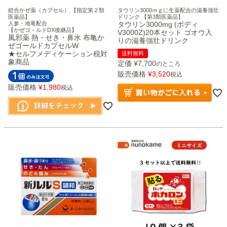
総合かぜ薬（カプセル） 【指定第２類
タウリン3000ｍｇに生薬配合の滋養強壮
医薬品】
ドリンク 【第3類医薬品】
人参・地竜配合
タウリン3000mg (ボディ
【かぜゴ－ルドDX後継品】
V3000Z)20本セット ゴオウ入
風邪薬 熱・せき・鼻水 布亀か
りの滋養強壮ドリンク
ぜゴールドカプセルW
★セルフメディケーション税対
送料無料
象商品
定価
¥
7,700
のところ
販売価格
¥
3,520
税込
販売価格
¥
1,980
税込