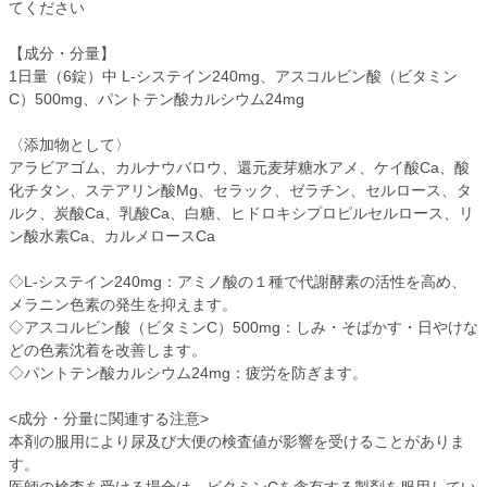
てください
【成分・分量】
1日量（6錠）中 L-システイン240mg、アスコルビン酸（ビタミン
C）500mg、パントテン酸カルシウム24mg
〈添加物として〉
アラビアゴム、カルナウバロウ、還元麦芽糖水アメ、ケイ酸Ca、酸
化チタン、ステアリン酸Mg、セラック、ゼラチン、セルロース、タ
ルク、炭酸Ca、乳酸Ca、白糖、ヒドロキシプロピルセルロース、リ
ン酸水素Ca、カルメロースCa
◇L-システイン240mg：アミノ酸の１種で代謝酵素の活性を高め、
メラニン色素の発生を抑えます。
◇アスコルビン酸（ビタミンC）500mg：しみ・そばかす・日やけな
どの色素沈着を改善します。
◇パントテン酸カルシウム24mg：疲労を防ぎます。
<成分・分量に関連する注意>
本剤の服用により尿及び大便の検査値が影響を受けることがありま
す。
医師の検査を受ける場合は、ビタミンCを含有する製剤を服用してい