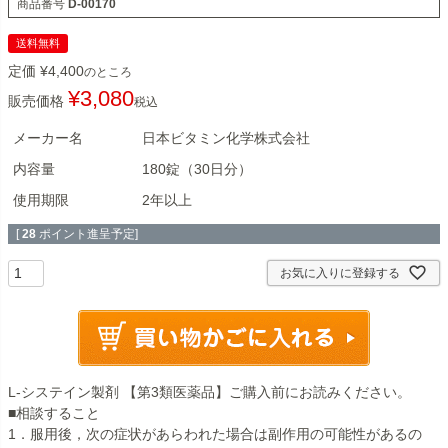
商品番号
D-00170
送料無料
定価
¥
4,400
のところ
¥
3,080
販売価格
税込
メーカー名
日本ビタミン化学株式会社
内容量
180錠（30日分）
使用期限
2年以上
[
28
ポイント進呈予定]
お気に入りに登録する
L-システイン製剤 【第3類医薬品】ご購入前にお読みください。
■相談すること
1．服用後，次の症状があらわれた場合は副作用の可能性があるの