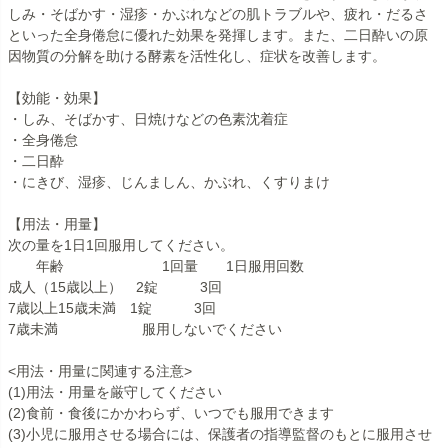
しみ・そばかす・湿疹・かぶれなどの肌トラブルや、疲れ・だるさ
といった全身倦怠に優れた効果を発揮します。また、二日酔いの原
因物質の分解を助ける酵素を活性化し、症状を改善します。
【効能・効果】
・しみ、そばかす、日焼けなどの色素沈着症
・全身倦怠
・二日酔
・にきび、湿疹、じんましん、かぶれ、くすりまけ
【用法・用量】
次の量を1日1回服用してください。
年齢 1回量 1日服用回数
成人（15歳以上） 2錠 3回
7歳以上15歳未満 1錠 3回
7歳未満 服用しないでください
<用法・用量に関連する注意>
(1)用法・用量を厳守してください
(2)食前・食後にかかわらず、いつでも服用できます
(3)小児に服用させる場合には、保護者の指導監督のもとに服用させ