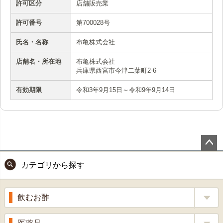
許可区分
店舗販売業
許可番号
第700028号
氏名・名称
布亀株式会社
店舗名・所在地
布亀株式会社
兵庫県西宮市今津二葉町2-6
有効期限
令和3年9月15日～令和9年9月14日
ペー
カテゴリから探す
ジト
ップ
へ
飲むお酢
補酵素のちから