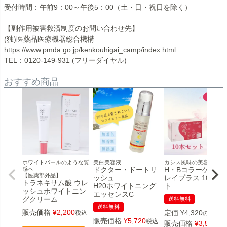
受付時間：午前9：00～午後5：00（土・日・祝日を除く）
【副作用被害救済制度のお問い合わせ先】
(独)医薬品医療機器総合機構
https://www.pmda.go.jp/kenkouhigai_camp/index.html
TEL：0120-149-931 (フリーダイヤル)
おすすめ商品
ホワイトパールのような質
美白美容液
カシス風味の美容ドリン
感へ
ドクター・ドートリ
H・Bコラーゲン 
【医薬部外品】
ッシュ
レイプラス 10本セ
トラネキサム酸 ウレ
H20ホワイトニング
ト
ッシュホワイトニン
エッセンスC
グクリーム
送料無料
送料無料
販売価格
¥
2,200
定価
¥
4,320
税込
のところ
販売価格
¥
5,720
税込
販売価格
¥
3,564
税