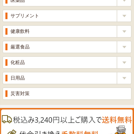
医薬品
くろ酢
風邪薬
サプリメント
りんご酢
胃腸薬
ウコン
健康飲料
ざくろ酢
整腸薬
乳酸菌
梅酢
健康茶
厳選食品
解熱鎮痛剤
ローヤルゼリー
漢方茶
せきどめ
もち麦・十六穀米
化粧品
牡蠣エキス
青汁・豆乳
ビタミン剤
生姜
プロポリス
美容品
日用品
甘酒
滋養強壮
丼の素
黒にんにく
スキンクリーム＆美容パック
健康ドリンク
入浴剤
消炎鎮痛剤
災害対策
のど飴
プラセンタ
ウオッシュ＆ソープ
ヘアケア
肌・皮膚のお薬
うどん・そば
肝油
カイロその他
絆創膏
喜多方ラーメン
鉄
うがい薬
カレー・シチュー
ノコギリヤシ