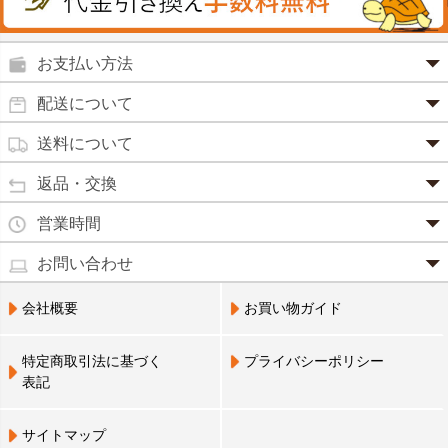
殺菌消毒液
グルコサミン
鼻炎薬
お支払い方法
田七人参
便秘薬
クレジットカード(1 回払いのみ)
配送について
イチョウ葉
SSL 認証で暗号化処理していますので、 安心して
のりもの酔い
商品は日本郵便にて発送致します。
ご利用いただけます。
送料について
カルシウム
通常
2～4営業日以内に発送
致します。 メーカー取り寄せ商
強心剤
クロレラ
品、土日祝日、年末年始、弊社の休業日をはさむ場合は、4
返品・交換
3,240円（税込）未満・・・
通常商品
～5営業日以上かかる場合もございます。
目薬
本州一律
500円
コラーゲン
・お届け商品の交換・返品をご希望の場合は、
商品到着後一
営業時間
(営業日カレンダー参照)
代金引換
北海道・沖縄
800円
週間以内にメールまたはお電話にてご連絡ください。
水虫薬
宅配員に現金でお支払いください。手数料100円。
ビフィズス
・
営業時間は、9：00～17：00
・お客様のご都合による交換・返品の場合、送料はお客様負
お問い合わせ
※現在、救急箱・乳製品宅配をご利用のお客様は、担当営業
3,240円(税込)以上で手数料無料です。※ご注文者
となっております。（※土日祝祭日を除く）
痔の薬
担となります。また返金の際にかかる振込手数料はお客様の
員によるお届けとさせていただきます。
3,240円（税込）以上・・・
大豆イソフラボン
のご住所とお届け先のご住所が 異なる場合はご利
・お電話でのご連絡は営業時間内にお願い致します。
電話でのお問い合わせ(平日9:00～17:00)
ご負担となります。
会社概要
お買い物ガイド
送料無料
用いただけません。
0798-33-9985
口中薬
・お届け商品に汚損・破損等があった場合には、送料は弊社
ブルーベリー
にて負担いたします。
営業員支払い
尿トラブル
送料無料
特定商取引法に基づく
プライバシーポリシー
営業員お届け
・商品の返品による返金につきましては、商品代金のみの返
ビタミンC
お届けする布亀の営業員に代金をお支払いくださ
表記
金とさせていただきます。商品発送時の送料は返金となりま
婦人薬
い。
せん。
Q10
※配置薬・乳製品宅配をご利用のお客様のみ利用可
※次の商品のお取り替え・返品は、原則としてお受けできま
鎮 静 薬
サイトマップ
アミノ酸