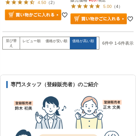
販売価格
¥
697
税込
4.50
（2）
5.00
（4）
並び替
レビュー順
価格が安い順
価格が高い順
6
件中
1
-
6
件表示
え
安心の医薬品販売体制と店舗情報
専門スタッフ（登録販売者）のご紹介