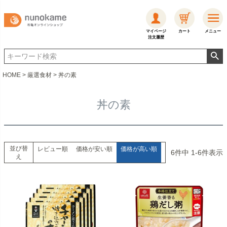
マイページ
カート
メニュー
注文履歴
HOME
厳選食材
丼の素
丼の素
並び替
レビュー順
価格が安い順
価格が高い順
6
件中
1
-
6
件表示
え