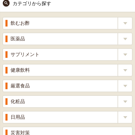
カテゴリから探す
ジト
ップ
へ
飲むお酢
補酵素のちから
医薬品
くろ酢
風邪薬
サプリメント
りんご酢
胃腸薬
ウコン
健康飲料
ざくろ酢
整腸薬
乳酸菌
梅酢
健康茶
厳選食品
解熱鎮痛剤
ローヤルゼリー
漢方茶
せきどめ
もち麦・十六穀米
化粧品
牡蠣エキス
青汁・豆乳
ビタミン剤
生姜
プロポリス
美容品
日用品
甘酒
滋養強壮
丼の素
黒にんにく
スキンクリーム＆美容パック
健康ドリンク
入浴剤
消炎鎮痛剤
災害対策
のど飴