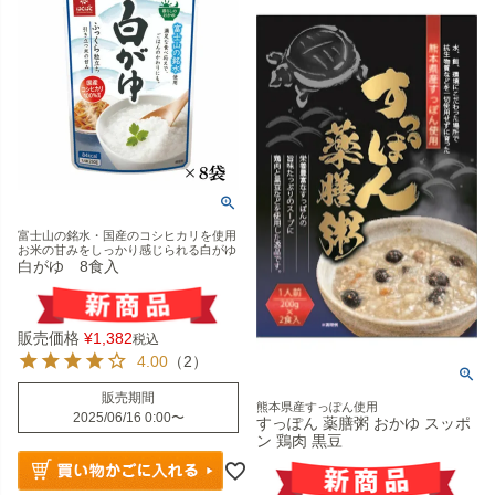
富士山の銘水・国産のコシヒカリを使用
お米の甘みをしっかり感じられる白がゆ
白がゆ 8食入
販売価格
¥
1,382
税込
4.00
（2）
販売期間
熊本県産すっぽん使用
2025/06/16 0:00
〜
すっぽん 薬膳粥 おかゆ スッポ
ン 鶏肉 黒豆