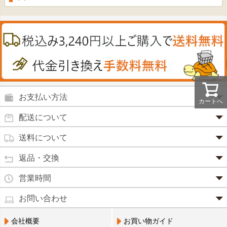
プラセンタ
ウオッシュ＆ソープ
ヘアケア
肌・皮膚のお薬
うどん・そば
肝油
カイロその他
絆創膏
喜多方ラーメン
鉄
うがい薬
カレー・シチュー
ノコギリヤシ
殺菌消毒液
グルコサミン
鼻炎薬
お支払い方法
田七人参
カートへ
便秘薬
クレジットカード(1 回払いのみ)
配送について
イチョウ葉
SSL 認証で暗号化処理していますので、 安心して
のりもの酔い
商品は日本郵便にて発送致します。
ご利用いただけます。
送料について
カルシウム
通常
2～4営業日以内に発送
致します。 メーカー取り寄せ商
強心剤
クロレラ
品、土日祝日、年末年始、弊社の休業日をはさむ場合は、4
返品・交換
3,240円（税込）未満・・・
通常商品
～5営業日以上かかる場合もございます。
目薬
本州一律
500円
コラーゲン
・お届け商品の交換・返品をご希望の場合は、
商品到着後一
営業時間
(営業日カレンダー参照)
代金引換
北海道・沖縄
800円
週間以内にメールまたはお電話にてご連絡ください。
水虫薬
宅配員に現金でお支払いください。手数料100円。
ビフィズス
・
営業時間は、9：00～17：00
・お客様のご都合による交換・返品の場合、送料はお客様負
お問い合わせ
※現在、救急箱・乳製品宅配をご利用のお客様は、担当営業
3,240円(税込)以上で手数料無料です。※ご注文者
となっております。（※土日祝祭日を除く）
痔の薬
担となります。また返金の際にかかる振込手数料はお客様の
員によるお届けとさせていただきます。
3,240円（税込）以上・・・
大豆イソフラボン
のご住所とお届け先のご住所が 異なる場合はご利
・お電話でのご連絡は営業時間内にお願い致します。
電話でのお問い合わせ(平日9:00～17:00)
ご負担となります。
会社概要
お買い物ガイド
送料無料
用いただけません。
口中薬