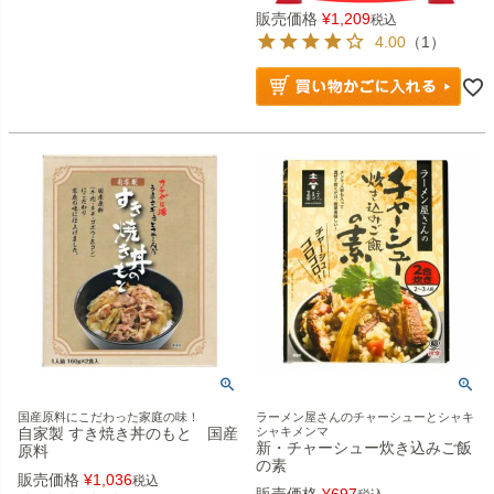
販売価格
¥
1,209
税込
4.00
（1）
国産原料にこだわった家庭の味！
ラーメン屋さんのチャーシューとシャキ
自家製 すき焼き丼のもと 国産
シャキメンマ
新・チャーシュー炊き込みご飯
原料
の素
販売価格
¥
1,036
税込