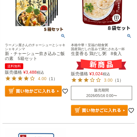
ラーメン屋さんのチャーシューとシャキ
本格中華！至福の朝食粥
シャキメンマ
国産鶏だしの旨みで満たされる一杯
新・チャーシュー炊き込みご飯
生姜香る 鶏だし粥 8食入
の素 5箱セット
送料無料
販売価格
¥
3,488
税込
販売価格
¥
3,024
税込
4.00
（1）
3.00
（1）
販売期間
2026/05/16 0:00
〜