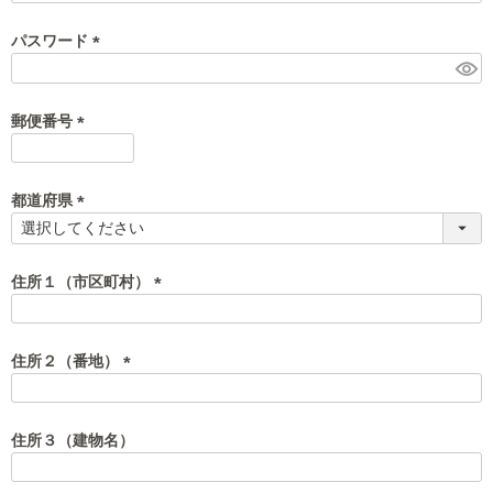
必
須
パスワード
)
(
必
須
郵便番号
)
(
必
須
都道府県
)
(
必
須
住所１（市区町村）
)
(
必
須
住所２（番地）
)
(
必
須
住所３（建物名）
)