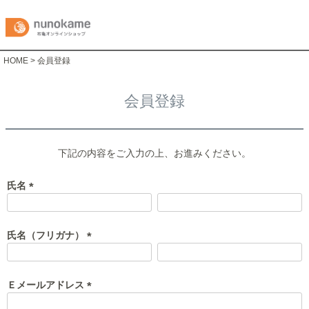
HOME
会員登録
会員登録
下記の内容をご入力の上、お進みください。
氏名
(
必
須
氏名（フリガナ）
)
(
必
須
Ｅメールアドレス
)
(