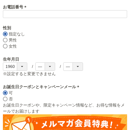
お電話番号
(
必
須
性別
)
指定なし
男性
女性
生年月日
※設定すると変更できません
お誕生日クーポンとキャンペーンメール
可
(
否
必
お誕生日クーポンや、限定キャンペーン情報など、お得な情報をメ
須
ールでお届けします
)