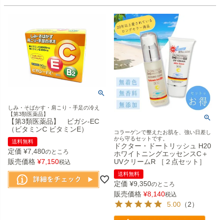
しみ・そばかす・肩こり・手足の冷え
【第3類医薬品】
【第3類医薬品】 ビガシ-EC
（ビタミンC ビタミンE）
コラーゲンで整えたお肌を、強い日差し
から守るセットです。
送料無料
ドクター・ドートリッシュ H20
定価
¥
7,480
のところ
ホワイトニングエッセンスC＋
販売価格
¥
7,150
UVクリームR ［２点セット］
税込
送料無料
定価
¥
9,350
のところ
販売価格
¥
8,140
税込
5.00
（2）