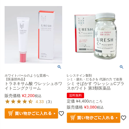
ホワイトパールのような質感へ
L-システイン製剤
【医薬部外品】
シミ・疲れ・だるさを 代謝の力 で改善
トラネキサム酸 ウレッシュホワ
シミ そばかす ウレッシュCプラ
イトニングクリーム
スホワイト 第3類医薬品
販売価格
¥
2,200
送料無料
税込
定価
¥
4,400
4.33
（3）
のところ
販売価格
¥
3,080
税込