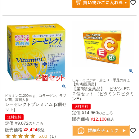
しみ・そばかす・肩こり・手足の冷え
【第3類医薬品】
【第3類医薬品】 ビガシ-EC
２個セット （ビタミンC ビタミ
ビタミンC1200ｍｇ、コラーゲン、ラブ
ンE）
レ菌、高麗人参
シーセレクトプレミアム [2個セ
送料無料
ット]
定価
¥
14,960
のところ
送料無料
販売価格
¥
12,100
税込
定価
¥
9,072
のところ
販売価格
¥
8,424
税込
5.00
（1）