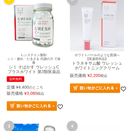
L-システイン製剤
ホワイトパールのような質感へ
シミ・疲れ・だるさを 代謝の力 で改
【医薬部外品】
善
トラネキサム酸 ウレッシュ
シミ そばかす ウレッシュC
ホワイトニングクリーム
プラスホワイト 第3類医薬品
販売価格
¥
2,200
税込
送料無料
定価
¥
4,400
のところ
販売価格
¥
3,080
税込