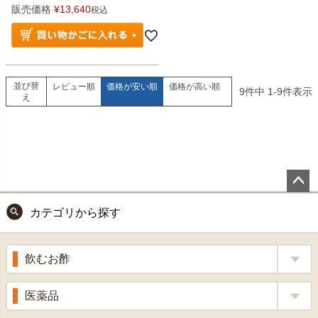
販売価格
¥
13,640
税込
並び替
レビュー順
価格が安い順
価格が高い順
9
件中
1
-
9
件表示
え
ペー
カテゴリから探す
ジト
ップ
へ
飲むお酢
補酵素のちから
医薬品
くろ酢