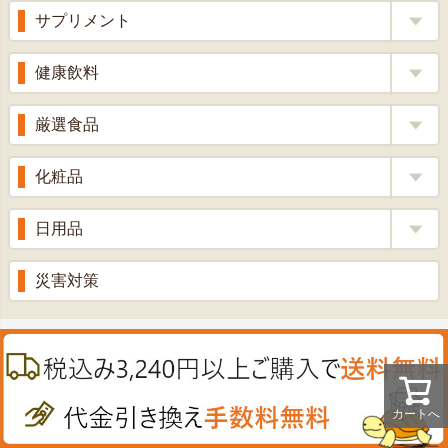
風邪薬
サプリメント
りんご酢
胃腸薬
ウコン
健康飲料
ざくろ酢
整腸薬
乳酸菌
梅酢
健康茶
厳選食品
解熱鎮痛剤
ローヤルゼリー
漢方茶
せきどめ
もち麦・十六穀米
化粧品
牡蠣エキス
青汁・豆乳
ビタミン剤
生姜
プロポリス
美容品
日用品
甘酒
滋養強壮
丼の素
黒にんにく
スキンクリーム＆美容パック
健康ドリンク
入浴剤
消炎鎮痛剤
災害対策
のど飴
プラセンタ
ウオッシュ＆ソープ
ヘアケア
肌・皮膚のお薬
うどん・そば
肝油
カイロその他
絆創膏
喜多方ラーメン
鉄
うがい薬
カレー・シチュー
ノコギリヤシ
カートへ
殺菌消毒液
グルコサミン