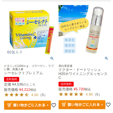
ビタミンC1200ｍｇ、コラーゲン、ラブ
美白美容液
レ菌、高麗人参
ドクター・ドートリッシュ
シーセレクトプレミアム
H20ホワイトニングエッセンス
C
送料無料
定価
¥
4,536
送料無料
のところ
販売価格
¥
5,720
販売価格
¥
4,212
税込
税込
4.80
（5）
4.60
（5）