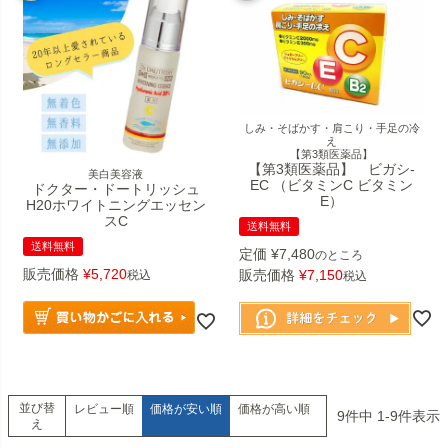
しみ・そばかす・肩こり・手足の冷
え
【第3類医薬品】
【第3類医薬品】 ビガシ-
美白美容液
EC （ビタミンC ビタミン
ドクター・ドートリッシュ
E）
H20ホワイトニングエッセン
スC
送料無料
送料無料
定価
¥
7,480
のところ
販売価格
¥
5,720
販売価格
¥
7,150
税込
税込
並び替
レビュー順
価格が安い順
価格が高い順
9
件中
1
-
9
件表示
え