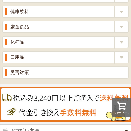
りんご酢
胃腸薬
ウコン
健康飲料
ざくろ酢
整腸薬
乳酸菌
梅酢
健康茶
厳選食品
解熱鎮痛剤
ローヤルゼリー
漢方茶
せきどめ
もち麦・十六穀米
化粧品
牡蠣エキス
青汁・豆乳
ビタミン剤
生姜
プロポリス
美容品
日用品
甘酒
滋養強壮
丼の素
黒にんにく
スキンクリーム＆美容パック
健康ドリンク
入浴剤
消炎鎮痛剤
災害対策
のど飴
プラセンタ
ウオッシュ＆ソープ
ヘアケア
肌・皮膚のお薬
うどん・そば
肝油
カイロその他
絆創膏
喜多方ラーメン
鉄
うがい薬
カレー・シチュー
ノコギリヤシ
カートへ
殺菌消毒液
グルコサミン
鼻炎薬
お支払い方法