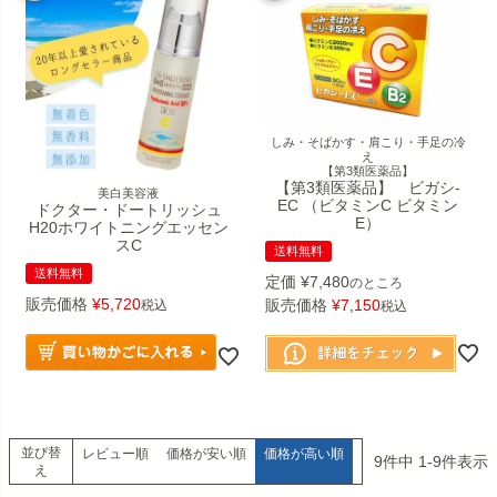
しみ・そばかす・肩こり・手足の冷
え
【第3類医薬品】
【第3類医薬品】 ビガシ-
美白美容液
EC （ビタミンC ビタミン
ドクター・ドートリッシュ
E）
H20ホワイトニングエッセン
スC
送料無料
送料無料
定価
¥
7,480
のところ
販売価格
¥
5,720
販売価格
¥
7,150
税込
税込
並び替
レビュー順
価格が安い順
価格が高い順
9
件中
1
-
9
件表示
え