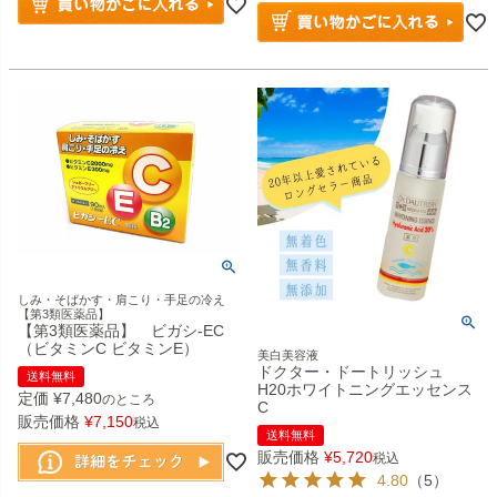
しみ・そばかす・肩こり・手足の冷え
【第3類医薬品】
【第3類医薬品】 ビガシ-EC
（ビタミンC ビタミンE）
美白美容液
ドクター・ドートリッシュ
送料無料
H20ホワイトニングエッセンス
定価
¥
7,480
のところ
C
販売価格
¥
7,150
税込
送料無料
販売価格
¥
5,720
税込
4.80
（5）