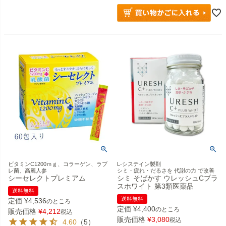
ビタミンC1200ｍｇ、コラーゲン、ラブ
L-システイン製剤
レ菌、高麗人参
シミ・疲れ・だるさを 代謝の力 で改善
シーセレクトプレミアム
シミ そばかす ウレッシュCプラ
スホワイト 第3類医薬品
送料無料
送料無料
定価
¥
4,536
のところ
定価
¥
4,400
のところ
販売価格
¥
4,212
税込
販売価格
¥
3,080
税込
4.60
（5）