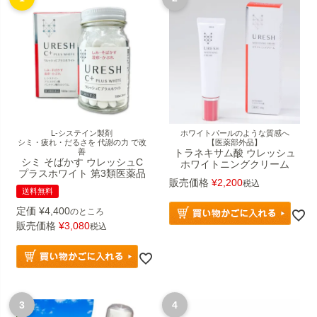
L-システイン製剤
ホワイトパールのような質感へ
シミ・疲れ・だるさを 代謝の力 で改
【医薬部外品】
善
トラネキサム酸 ウレッシュ
シミ そばかす ウレッシュC
ホワイトニングクリーム
プラスホワイト 第3類医薬品
販売価格
¥
2,200
税込
送料無料
定価
¥
4,400
のところ
販売価格
¥
3,080
税込