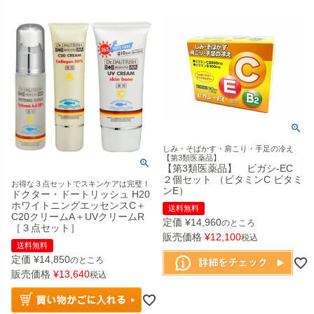
しみ・そばかす・肩こり・手足の冷え
【第3類医薬品】
【第3類医薬品】 ビガシ-EC
２個セット （ビタミンC ビタミ
お得な３点セットでスキンケアは完璧！
ンE）
ドクター・ドートリッシュ H20
ホワイトニングエッセンスC＋
送料無料
C20クリームA＋UVクリームR
定価
¥
14,960
のところ
［３点セット］
販売価格
¥
12,100
税込
送料無料
定価
¥
14,850
のところ
販売価格
¥
13,640
税込