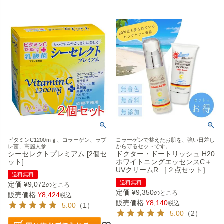
ビタミンC1200ｍｇ、コラーゲン、ラブ
コラーゲンで整えたお肌を、強い日差し
レ菌、高麗人参
から守るセットです。
シーセレクトプレミアム [2個セ
ドクター・ドートリッシュ H20
ット]
ホワイトニングエッセンスC＋
UVクリームR ［２点セット］
送料無料
送料無料
定価
¥
9,072
のところ
定価
¥
9,350
のところ
販売価格
¥
8,424
税込
販売価格
¥
8,140
税込
5.00
（1）
5.00
（2）