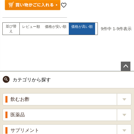
並び替
レビュー順
価格が安い順
価格が高い順
9
件中
1
-
9
件表示
え
ペー
カテゴリから探す
ジト
ップ
へ
飲むお酢
補酵素のちから
医薬品
くろ酢
風邪薬
サプリメント